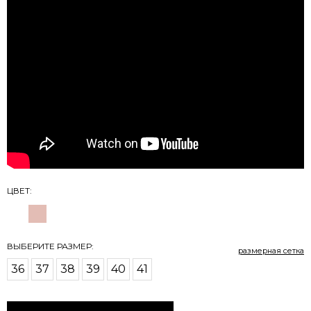
ЦВЕТ:
размерная сетка
36
37
38
39
40
41